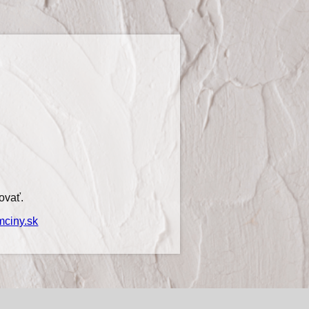
ovať.
ciny.sk