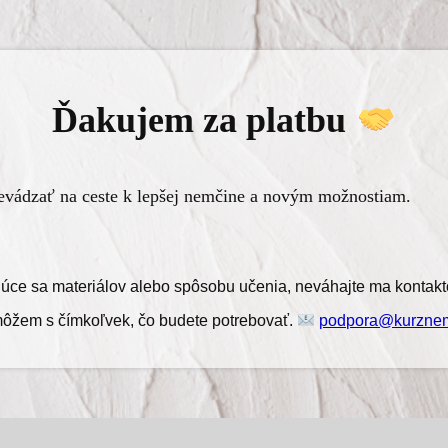
Ďakujem za platbu
evádzať na ceste k lepšej nemčine a novým možnostiam.
júce sa materiálov alebo spôsobu učenia, neváhajte ma kontakt
ôžem s čímkoľvek, čo budete potrebovať.
podpora@kurznem