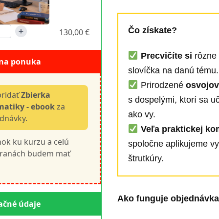
Čo získate?
130,00 €
Precvičíte si
rôzne 
lna ponuka
slovíčka na danú tému.
Prirodzené
osvojov
pridať
Zbierka
s dospelými, ktorí sa u
atiky - ebook
za
ako vy.
ednávky.
Veľa praktickej ko
nok ku kurzu a celú
spoločne aplikujeme vy
stranách budem mať
štrutkúry.
Ako funguje objednávk
ačné údaje