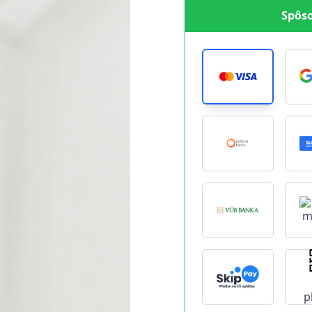
Spôso
p