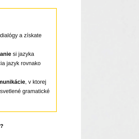
dialógy a získate
anie
si jazyka
čia jazyk rovnako
munikácie
, v ktorej
svetlené gramatické
a?