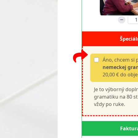
Špeciá
Áno, chcem si 
nemeckej gram
20,00 € do obj
Je to výborný dopl
gramatiku na 80 
vždy po ruke.
Faktur