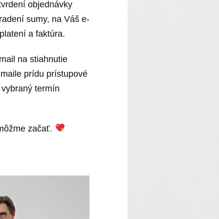
tvrdení objednávky
hradení sumy, na Váš e-
platení a faktúra.
ail na stiahnutie
maile prídu prístupové
 vybraný termín
a môžme začať.