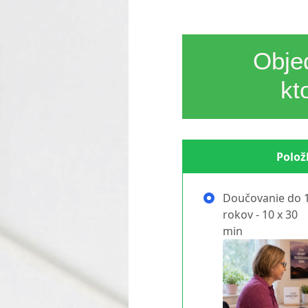
Obje
kt
Polož
Doučovanie do 
rokov - 10 x 30
min