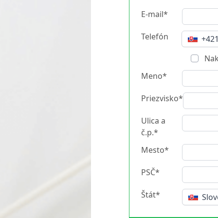
E-mail*
Telefón
+42
Nak
Meno*
Priezvisko*
Ulica a
č.p.*
Mesto*
PSČ*
Štát*
Slo