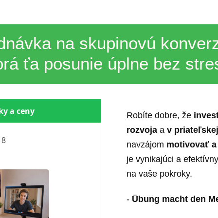
dnávka na skupinovú konverz
orá ťa posunie úplne bez stre
ky a ceny
Robíte dobre, že
inves
rozvoja
a
v priateľske
18
navzájom
motivovať a 
je vynikajúci a efektívn
na vaše pokroky.
-
Übung macht den Me