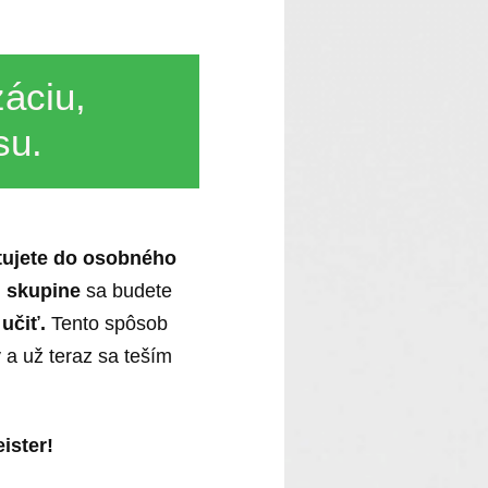
áciu,
su.
tujete do osobného
j skupine
sa budete
učiť.
Tento spôsob
y a už teraz sa teším
ister!