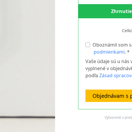
Zhrnutie
Celk
Oboznámil som s
podmienkami
. *
Vaše údaje sú u nás 
vyplnené v objedná
podľa
Zásad spracov
Objednávam s p
Vytvorené v pr