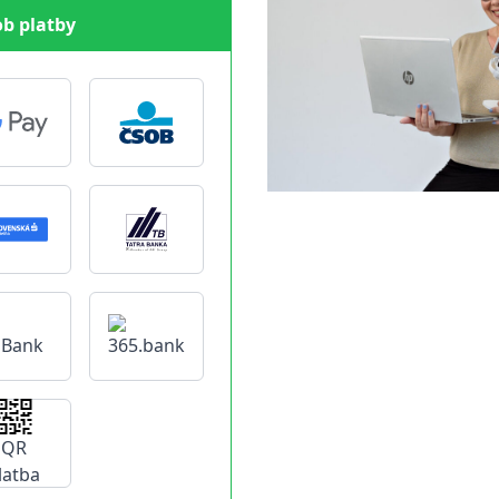
b platby
QR
latba