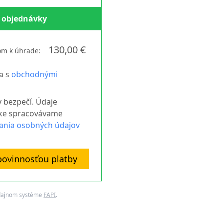
 objednávky
130,00 €
om k úhrade:
a s
obchodnými
v bezpečí. Údaje
vke spracovávame
ania osobných údajov
ovinnosťou platby
edajnom systéme
FAPI
.