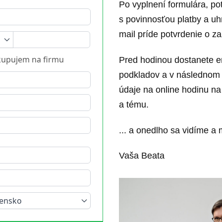
Po vyplnení formulára, po
s povinnosťou platby a u
mail príde potvrdenie o za
1
upujem na firmu
Pred hodinou dostanete em
podkladov a v následnom 
údaje na online hodinu na
a tému.
... a onedlho sa vidíme 
Vaša Beata
vensko