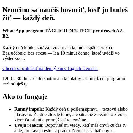
Nemčinu sa naučíš hovoriť, keď ju budeš
žiť — každý deň.
WhatsApp program
TÄGLICH DEUTSCH
pre úroveň A2–
B2.
Každý deň krátka správa, tvoja reakcia, moja spätná väzba.
Bez učebníc, bez stresu — len 10 minút denne, ktoré uvidíš vo
výsledkoch.
Chcem sa prihlásiť na denný kurz Täglich Deutsch
120 € / 30 dní - žiadne automatické platby - o predĺžení programu
rozhoduješ ty
Ako to funguje
Ranný impulz:
Každý deň ti pošlem správu – textovú alebo
hlasovku. Žiadne zložité témy, ale situácie z bežného života,
ktoré ťa prinútia premýšľať v nemčine.
Tvoja reakcia
: Odpovieš mi vtedy, keď máš chvíľku čas (v
aute, pri káve, cestou z práce). Nemusíš sa báť chýb –