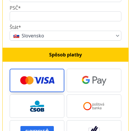
PSČ*
Štát*
Slovensko
Spôsob platby