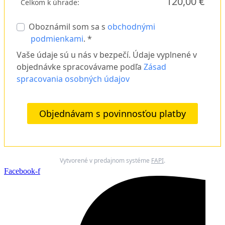
120,00 €
Celkom k úhrade:
Oboznámil som sa s
obchodnými
podmienkami
. *
Vaše údaje sú u nás v bezpečí. Údaje vyplnené v
objednávke spracovávame podľa
Zásad
spracovania osobných údajov
Objednávam s povinnosťou platby
Vytvorené v predajnom systéme
FAPI
.
Facebook-f