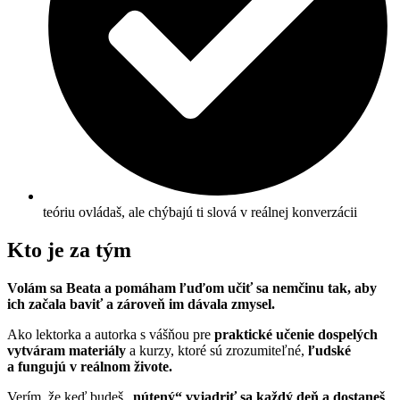
teóriu ovládaš, ale chýbajú ti slová v reálnej konverzácii
Kto je za tým
Volám sa Beata a pomáham ľuďom učiť sa nemčinu tak, aby
ich začala baviť a zároveň im dávala zmysel.
Ako lektorka a autorka s vášňou pre
praktické učenie dospelých
vytváram materiály
a kurzy, ktoré sú zrozumiteľné,
ľudské
a fungujú v reálnom živote.
Verím, že keď budeš „
nútený“ vyjadriť sa každý deň a dostaneš