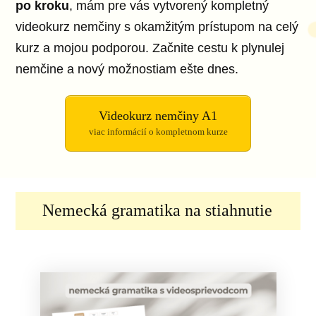
po kroku
, mám pre vás vytvorený kompletný
videokurz nemčiny s okamžitým prístupom na celý
kurz a mojou podporou. Začnite cestu k plynulej
nemčine a nový možnostiam ešte dnes.
Videokurz nemčiny A1
viac informácií o kompletnom kurze
Nemecká gramatika na stiahnutie