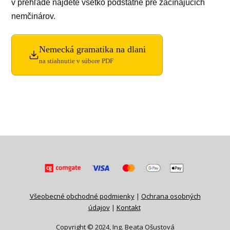
v prehľade nájdete všetko podstatné pre začínajúcich
nemčinárov.
Nemecká gramatika na dlani
na stiahnutie v súbore PDF
Všeobecné obchodné podmienky
|
Ochrana osobných
údajov
|
Kontakt
Copyright © 2024, Ing. Beata Ošustová