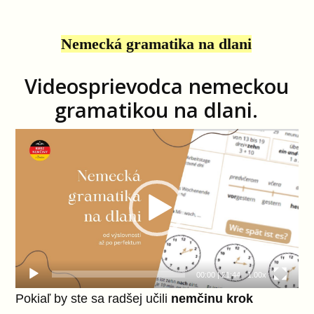
Nemecká gramatika na dlani
Videosprievodca nemeckou
gramatikou na dlani.
Video
prehrávač
00:00
|
21:44
1.00x
Pokiaľ by ste sa radšej učili
nemčinu krok