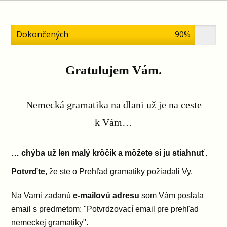
Dokončených
90%
Gratulujem Vám.
Nemecká gramatika na dlani už je na ceste
k Vám…
… chýba už len malý krôčik a môžete si ju stiahnuť.
Potvrďte
, že ste o Prehľad gramatiky požiadali Vy.
Na Vami zadanú
e-mailovú adresu
som Vám poslala
email s predmetom: "Potvrdzovací email pre prehľad
nemeckej gramatiky".