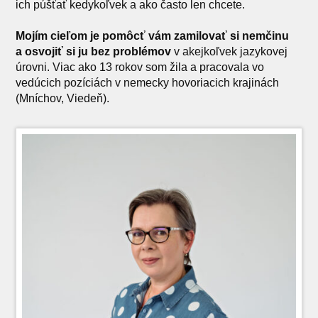
ich púšťať kedykoľvek a ako často len chcete.
Mojím cieľom je pomôcť vám zamilovať si nemčinu
a osvojiť si ju bez problémov
v akejkoľvek jazykovej
úrovni. Viac ako 13 rokov som žila a pracovala vo
vedúcich pozíciách v nemecky hovoriacich krajinách
(Mníchov, Viedeň).