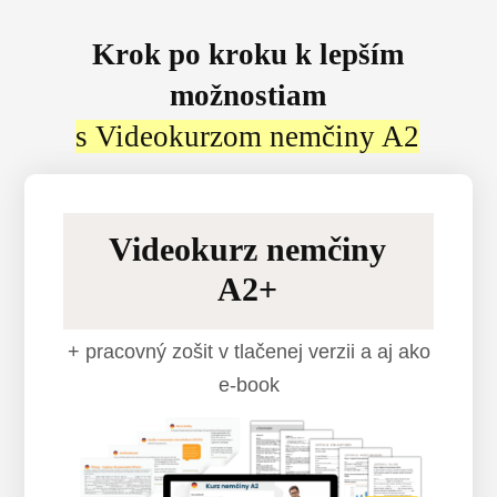
Krok po kroku k lepším
možnostiam
s Videokurzom nemčiny A2
Videokurz nemčiny
A2+
+ pracovný zošit v tlačenej verzii a aj ako
e-book