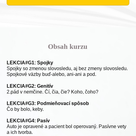
Obsah kurzu
LEKCIA#G1: Spojky
Spojky so zmenou slovosledu, aj bez zmeny slovosledu.
Spojkové väzby buď-alebo, ani-ani a pod.
LEKCIA#G2: Genitív
2.pád v nemčine. Čí, čia, čie? Koho, čoho?
LEKCIA#G3: Podmieňovací spôsob
Čo by bolo, keby.
LEKCIA#G4: Pasív
Auto je opravené a pacient bol operovaný. Pasívne vety
a ich tvorba.