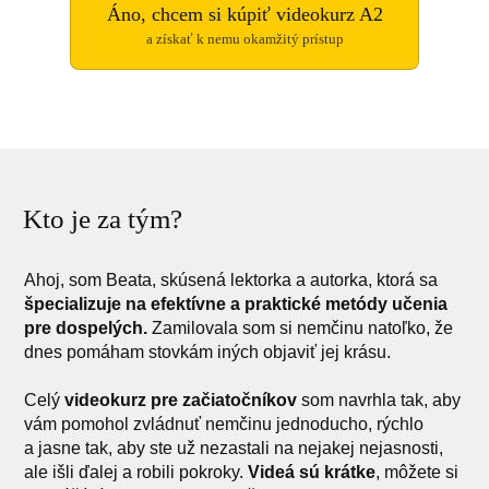
Áno, chcem si kúpiť videokurz A2
a získať k nemu okamžitý prístup
Kto je za tým?
Ahoj, som Beata, skúsená lektorka a autorka, ktorá sa
špecializuje na efektívne a praktické metódy
učenia
pre dospelých.
Zamilovala som si nemčinu natoľko, že
dnes pomáham stovkám iných objaviť jej krásu.
Celý
videokurz pre začiatočníkov
som navrhla tak, aby
vám pomohol zvládnuť nemčinu jednoducho, rýchlo
a jasne tak, aby ste už nezastali na nejakej nejasnosti,
ale išli ďalej a robili pokroky.
Videá sú krátke
, môžete si