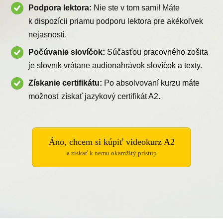
Podpora lektora:
Nie ste v tom sami! Máte
k dispozícii priamu podporu lektora pre akékoľvek
nejasnosti.
Počúvanie slovíčok:
Súčasťou pracovného zošita
je slovník vrátane audionahrávok slovíčok a texty.
Získanie certifikátu:
Po absolvovaní kurzu máte
možnosť získať jazykový certifikát A2.
Áno, chcem si kúpiť videokurz A2
a získať k nemu okamžitý prístup