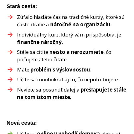
Stará cesta:
Zúfalo hľadáte čas na tradičné kurzy, ktoré sú
často drahé a
náročné na organizáciu
.
Individuálny kurz, ktorý vám prispôsobia, je
finančne náročný.
Stále sa cítite
neisto a nerozumiete
, čo
počujete alebo čítate.
Máte
problém s výslovnosťou
.
Učíte sa mnohokrát aj to, čo nepotrebujete.
Neviete sa posunúť ďalej a
prešľapujete stále
na tom istom mieste.
Nová cesta:
Učíte sa
online v pohodlí domova
alebo aj