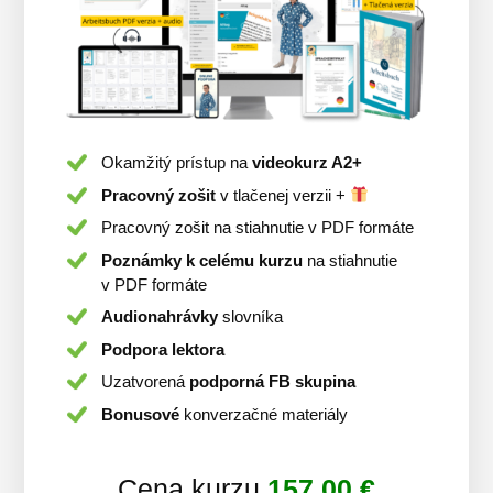
Okamžitý prístup na
videokurz A2+
Pracovný zošit
v tlačenej verzii +
Pracovný zošit na stiahnutie v PDF formáte
Poznámky k celému kurzu
na stiahnutie
v PDF formáte
Audionahrávky
slovníka
Podpora lektora
Uzatvorená
podporná FB skupina
Bonusové
konverzačné materiály
Cena kurzu
157,00 €