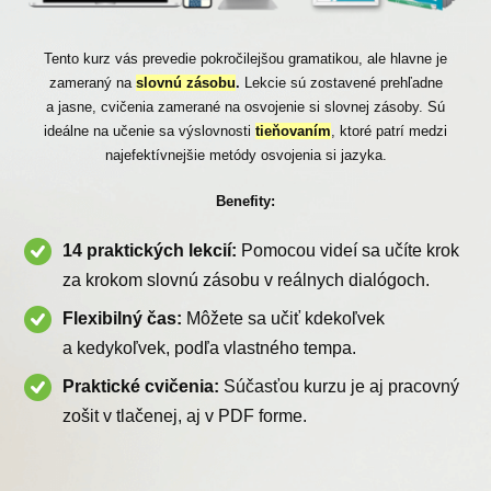
Tento kurz vás prevedie pokročilejšou gramatikou, ale hlavne je
zameraný na
slovnú zásobu
.
Lekcie sú zostavené prehľadne
a jasne, cvičenia zamerané na osvojenie si slovnej zásoby. Sú
ideálne na učenie sa výslovnosti
tieňovaním
, ktoré patrí medzi
najefektívnejšie metódy osvojenia si jazyka.
Benefity:
14 praktických lekcií:
Pomocou videí sa učíte krok
za krokom slovnú zásobu v reálnych dialógoch.
Flexibilný čas:
Môžete sa učiť kdekoľvek
a kedykoľvek, podľa vlastného tempa.
Praktické cvičenia:
Súčasťou kurzu je aj pracovný
zošit v tlačenej, aj v PDF forme.