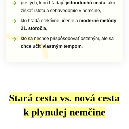
pre tých, ktorí hľadajú
jednoduchú cestu
, ako
získať istotu a sebavedomie v nemčine,
kto hľadá efektívne učenie a
moderné metódy
21. storočia
,
kto sa nechce prispôsobovať ostatným, ale sa
chce učiť vlastným tempom.
Stará cesta vs. nová cesta
k plynulej nemčine