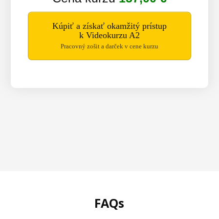
Kúpiť a získať okamžitý prístup
k Videokurzu A2
Pracovný zošit a darček v cene kurzu
FAQs