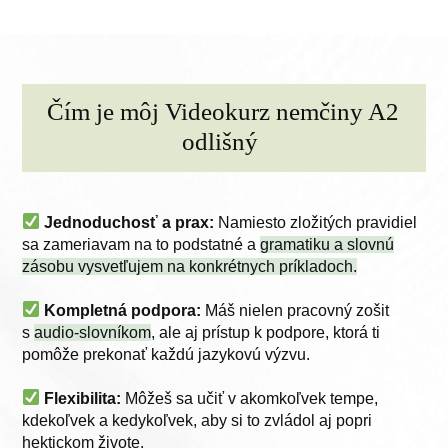
Čím je môj Videokurz nemčiny A2
odlišný
Jednoduchosť a prax:
Namiesto zložitých pravidiel
sa zameriavam na to podstatné a
gramatiku a slovnú
zásobu vysvetľujem na konkrétnych príkladoch.
Kompletná podpora:
Máš nielen pracovný zošit
s
audio-slovníkom
, ale aj prístup k podpore, ktorá ti
pomôže prekonať každú jazykovú výzvu.
Flexibilita:
Môžeš sa učiť v akomkoľvek tempe,
kdekoľvek a kedykoľvek, aby si to zvládol aj popri
hektickom živote.