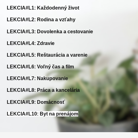
LEKCIA#L1: Každodenný život
LEKCIA#L2: Rodina a vzťahy
LEKCIA#L3: Dovolenka a cestovanie
LEKCIA#L4: Zdravie
LEKCIA#L5:
Reštaurácia a varenie
LEKCIA#L6:
Voľný čas a film
LEKCIA#L7:
Nakupovanie
LEKCIA#L8: Práca a kancelária
LEKCIA#L9:
Domácnosť
LEKCIA#L10:
Byt na prenájom