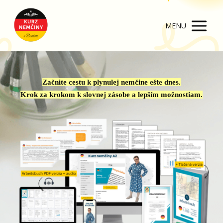
MENU
Začnite cestu k plynulej nemčine ešte dnes.
Krok za krokom k slovnej zásobe a
lepším možnostiam.