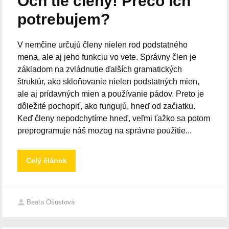
Och tie členy! Prečo ich
potrebujem?
V nemčine určujú členy nielen rod podstatného
mena, ale aj jeho funkciu vo vete. Správny člen je
základom na zvládnutie ďalších gramatických
štruktúr, ako skloňovanie nielen podstatných mien,
ale aj prídavných mien a používanie pádov. Preto je
dôležité pochopiť, ako fungujú, hneď od začiatku.
Keď členy nepodchytíme hneď, veľmi ťažko sa potom
preprogramuje náš mozog na správne použitie...
Celý článok
Beata Ošustová