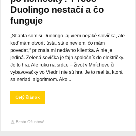
Duolingo nestačí a čo
funguje
„Stiahla som si Duolingo, aj viem nejaké slovíčka, ale
keď mám otvoriť ústa, stále neviem, čo mám
povedať,“ priznala mi nedávno klientka. A nie je
jediná. Zelená sovička je fajn spoločník do električky.
Je to hra. Ale ruku na srdce – život v Mníchove či
vybavovačky vo Viedni nie sú hra. Je to realita, ktorá
sa neriadi algoritmom. Ako...
Celý článok
Beata Ošustová