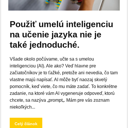
Použiť umelú inteligenciu
na učenie jazyka nie je
také jednoduché.
Všade okolo počúvame, učte sa s umelou
inteligenciou (AI). Ale ako? Veď hlavne pre
začiatočníkov je to ťažké, pretože ani nevedia, čo tam
vlastne majú napísať. AI môže byť naozaj skvelý
pomocník, keď viete, čo mu máte zadať. To konkrétne
zadanie, na ktoré vám AI vygeneruje odpoveď, ktorú
chcete, sa nazýva „prompt„. Mám pre vás zoznam
niekoľkých...
Celý článok