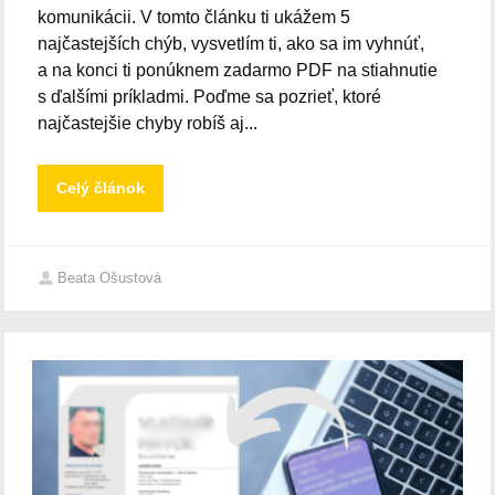
komunikácii. V tomto článku ti ukážem 5
najčastejších chýb, vysvetlím ti, ako sa im vyhnúť,
a na konci ti ponúknem zadarmo PDF na stiahnutie
s ďalšími príkladmi. Poďme sa pozrieť, ktoré
najčastejšie chyby robíš aj...
Celý článok
Beata Ošustová