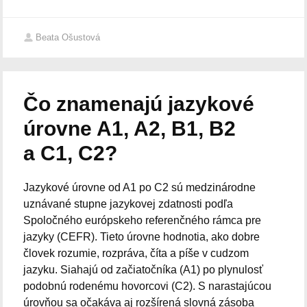
Beata Ošustová
Čo znamenajú jazykové
úrovne A1, A2, B1, B2
a C1, C2?
Jazykové úrovne od A1 po C2 sú medzinárodne
uznávané stupne jazykovej zdatnosti podľa
Spoločného európskeho referenčného rámca pre
jazyky (CEFR). Tieto úrovne hodnotia, ako dobre
človek rozumie, rozpráva, číta a píše v cudzom
jazyku. Siahajú od začiatočníka (A1) po plynulosť
podobnú rodenému hovorcovi (C2). S narastajúcou
úrovňou sa očakáva aj rozšírená slovná zásoba