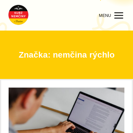
MENU
Značka: nemčina rýchlo