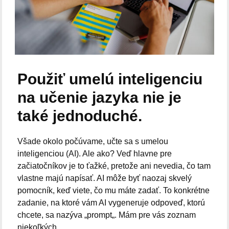
Použiť umelú inteligenciu
na učenie jazyka nie je
také jednoduché.
Všade okolo počúvame, učte sa s umelou
inteligenciou (AI). Ale ako? Veď hlavne pre
začiatočníkov je to ťažké, pretože ani nevedia, čo tam
vlastne majú napísať. AI môže byť naozaj skvelý
pomocník, keď viete, čo mu máte zadať. To konkrétne
zadanie, na ktoré vám AI vygeneruje odpoveď, ktorú
chcete, sa nazýva „prompt„. Mám pre vás zoznam
niekoľkých...